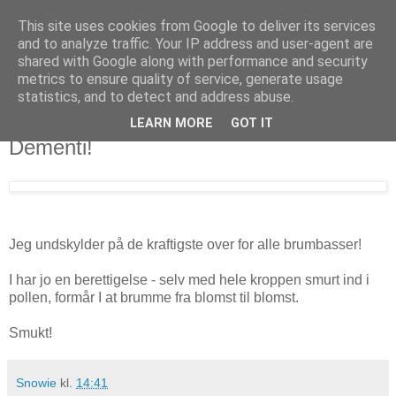
This site uses cookies from Google to deliver its services
..::Snowies univerS::..
and to analyze traffic. Your IP address and user-agent are
shared with Google along with performance and security
metrics to ensure quality of service, generate usage
- al færdsel sker på eget ansvar -
statistics, and to detect and address abuse.
LEARN MORE
GOT IT
onsdag, maj 17, 2006
Dementi!
Jeg undskylder på de kraftigste over for alle brumbasser!
I har jo en berettigelse - selv med hele kroppen smurt ind i
pollen, formår I at brumme fra blomst til blomst.
Smukt!
Snowie
kl.
14:41